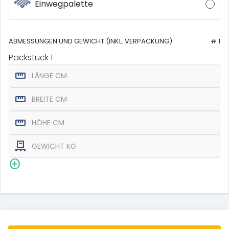
Einwegpalette
ABMESSUNGEN UND GEWICHT (INKL. VERPACKUNG)
# 1
Packstück
1
straighten
LÄNGE CM
straighten
BREITE CM
straighten
HÖHE CM
pallet
GEWICHT KG
add_circle