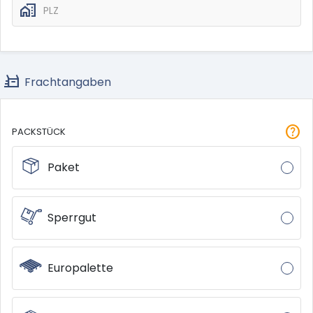
home_work
PLZ
quick_reorder
Frachtangaben
help
PACKSTÜCK
Paket
Sperrgut
Europalette