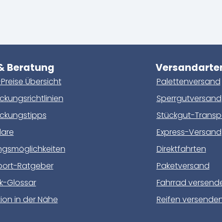
 & Beratung
Versandarte
Preise Übersicht
Palettenversand
kungsrichtlinien
Sperrgutversand
ckungstipps
Stückgut-Transp
lare
Express-Versand
ngsmöglichkeiten
Direktfahrten
port-Ratgeber
Paketversand
ik-Glossar
Fahrrad versend
ion in der Nähe
Reifen versende