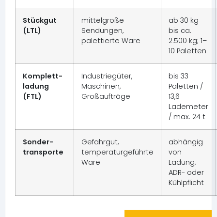
Stückgut
mittelgroße
ab 30 kg
(LTL)
Sendungen,
bis ca.
palettierte Ware
2.500 kg; 1–
10 Paletten
Komplett-
Industriegüter,
bis 33
ladung
Maschinen,
Paletten /
(FTL)
Großaufträge
13,6
Lademeter
/ max. 24 t
Sonder-
Gefahrgut,
abhängig
transporte
temperaturgeführte
von
Ware
Ladung,
ADR- oder
Kühlpflicht