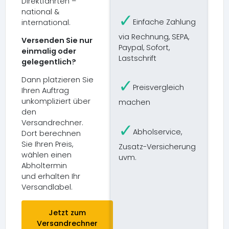
Direktfahrten –
national &
✓
Einfache Zahlung
international.
via Rechnung, SEPA,
Versenden Sie nur
Paypal, Sofort,
einmalig oder
Lastschrift
gelegentlich?
✓
Dann platzieren Sie
Preisvergleich
Ihren Auftrag
unkompliziert über
machen
den
Versandrechner.
✓
Abholservice,
Dort berechnen
Sie Ihren Preis,
Zusatz-Versicherung
wählen einen
uvm.
Abholtermin
und erhalten Ihr
Versandlabel.
Jetzt zum
Versandrechner