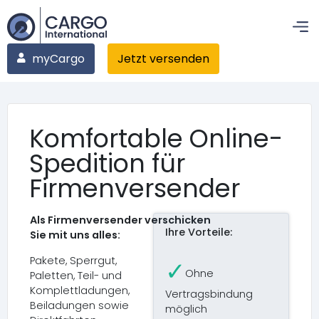
myCargo
Jetzt versenden
Komfortable Online-
Spedition für
Firmen­versender
Als Firmenversender verschicken
Ihre Vorteile:
Sie mit uns alles:
Pakete, Sperrgut,
✓
Ohne
Paletten, Teil- und
Komplettladungen,
Vertragsbindung
Beiladungen sowie
möglich