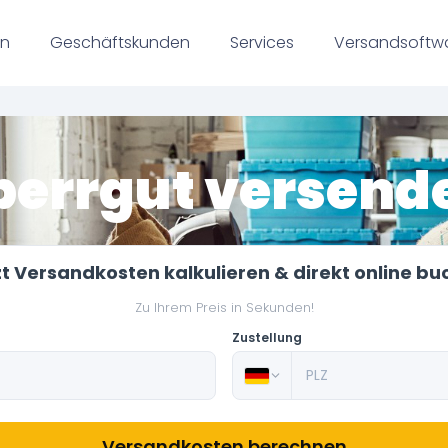
en
Geschäftskunden
Services
Versandsoftw
perrgut versend