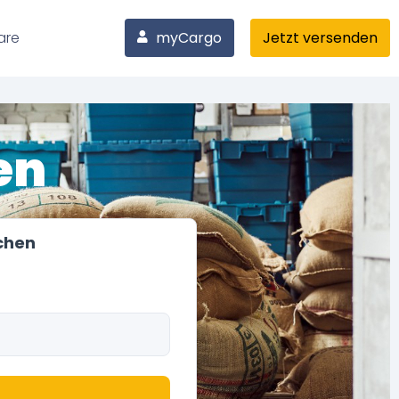
are
myCargo
Jetzt versenden
en