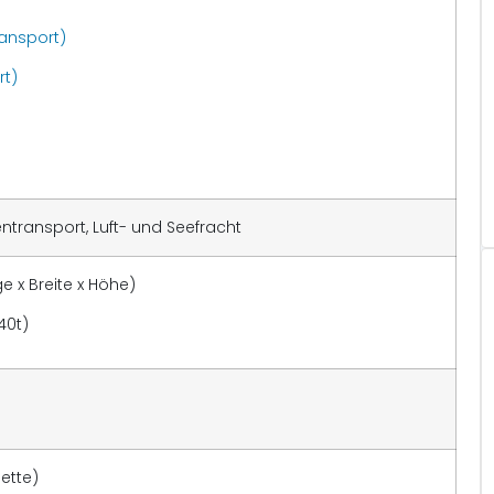
ansport)
rt)
n
ntransport, Luft- und Seefracht
e x Breite x Höhe)
40t)
ette)