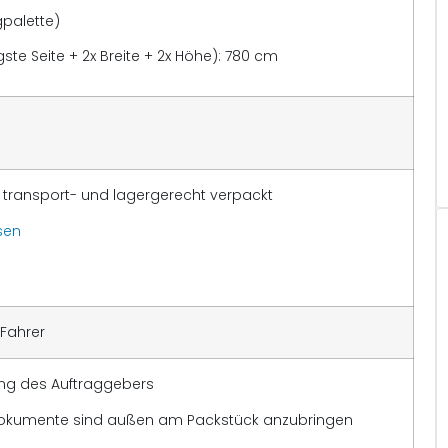
gpalette)
e Seite + 2x Breite + 2x Höhe): 780 cm
 transport- und lagergerecht verpackt
sen
 Fahrer
tung des Auftraggebers
 Dokumente sind außen am Packstück anzubringen