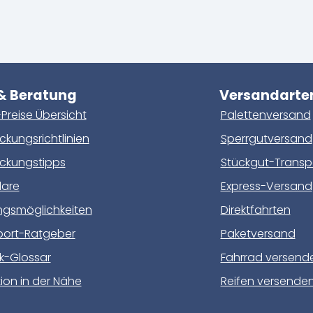
 & Beratung
Versandarte
Preise Übersicht
Palettenversand
kungsrichtlinien
Sperrgutversand
ckungstipps
Stückgut-Transp
lare
Express-Versand
ngsmöglichkeiten
Direktfahrten
port-Ratgeber
Paketversand
ik-Glossar
Fahrrad versend
ion in der Nähe
Reifen versende