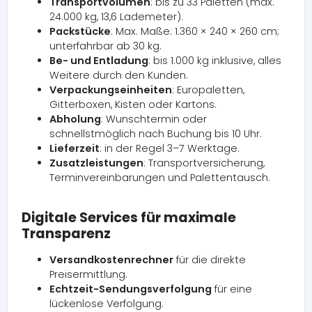
Transportvolumen
: bis zu 33 Paletten (max.
24.000 kg, 13,6 Lademeter).
Packstücke
: Max. Maße: 1.360 × 240 × 260 cm;
unterfahrbar ab 30 kg.
Be- und Entladung
: bis 1.000 kg inklusive, alles
Weitere durch den Kunden.
Verpackungseinheiten
: Europaletten,
Gitterboxen, Kisten oder Kartons.
Abholung
: Wunschtermin oder
schnellstmöglich nach Buchung bis 10 Uhr.
Lieferzeit
: in der Regel 3–7 Werktage.
Zusatzleistungen
: Transportversicherung,
Terminvereinbarungen und Palettentausch.
Digitale Services für maximale
Transparenz
Versandkostenrechner
für die direkte
Preisermittlung.
Echtzeit-Sendungsverfolgung
für eine
lückenlose Verfolgung.