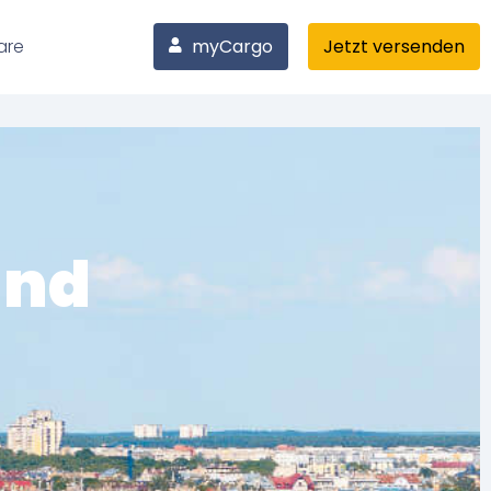
are
myCargo
Jetzt versenden
and