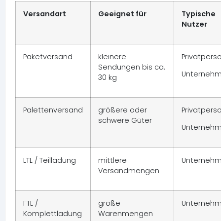
Versandart
Geeignet für
Typische
Nutzer
Paketversand
kleinere
Privatpers
Sendungen bis ca.
Unterneh
30 kg
Palettenversand
größere oder
Privatpers
schwere Güter
Unterneh
LTL / Teilladung
mittlere
Unterneh
Versandmengen
FTL /
große
Unterneh
Komplettladung
Warenmengen