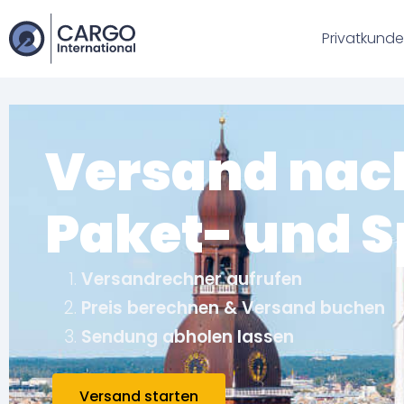
Privatkund
Versand nach
Paket- und 
Versandrechner aufrufen
Preis berechnen & Versand buchen
Sendung abholen lassen
Versand starten