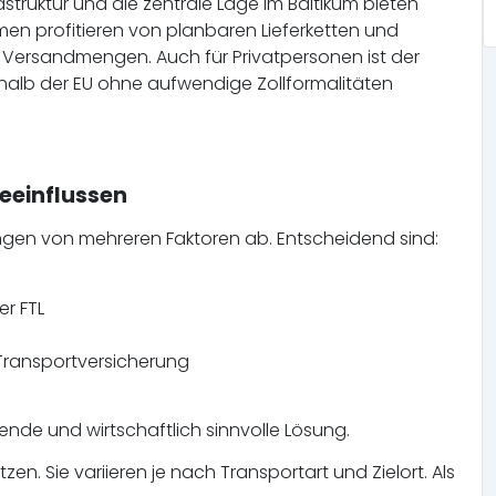
frastruktur und die zentrale Lage im Baltikum bieten
en profitieren von planbaren Lieferketten und
e Versandmengen. Auch für Privatpersonen ist der
erhalb der EU ohne aufwendige Zollformalitäten
eeinflussen
ngen von mehreren Faktoren ab. Entscheidend sind:
er FTL
Transportversicherung
sende und wirtschaftlich sinnvolle Lösung.
zen. Sie variieren je nach Transportart und Zielort. Als