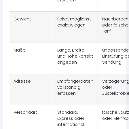
erstellen
Gewicht
Paket möglichst
Nachberech
exakt wiegen
oder falsche
Tarif
Maße
Länge, Breite
unpassende
und Höhe korrekt
Einstufung d
angeben
Sendung
Adresse
Empfängerdaten
Verzögerun
vollständig
oder
erfassen
Zustellprob
Versandart
Standard,
falsche Laufz
Express oder
oder Mehrko
international