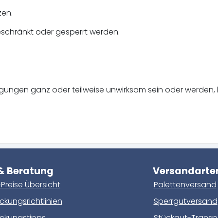
zen.
schränkt oder gesperrt werden.
gungen ganz oder teilweise unwirksam sein oder werden, 
 & Beratung
Versandarte
Preise Übersicht
Palettenversand
kungsrichtlinien
Sperrgutversand
ckungstipps
Stückgut-Transp