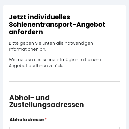
Jetzt individuelles
Schienentransport-Angebot
anfordern
Bitte geben Sie unten alle notwendigen
Informationen an.
Wir melden uns schnellstmöglich mit einem
Angebot bei Ihnen zurück.
Z
u
s
Abhol- und
a
Zustellungsadressen
t
z
i
Abholadresse
*
n
f