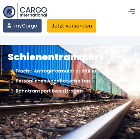
myCargo
Jetzt versenden
Schienentransport
Fracht-Anfrageformular ausfüllen
Persönliches Angebot erhalten
Bahntransport beauftragen