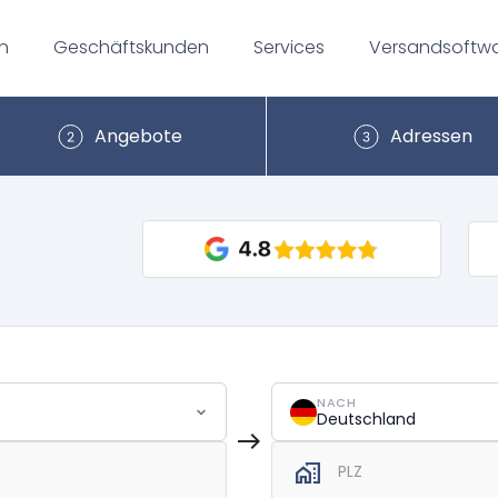
n
Geschäftskunden
Services
Versandsoftw
Angebote
Adressen
NACH
Deutschland
east
home_work
PLZ