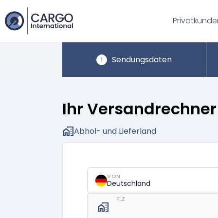
Privatkunde
Sendungsdaten
Ihr Versandrechner
home_work
Abhol- und Lieferland
VON
Deutschland
PLZ
home_work