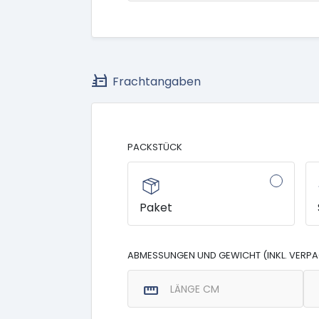
quick_reorder
Frachtangaben
PACKSTÜCK
Paket
ABMESSUNGEN UND GEWICHT (INKL. VERP
straighten
LÄNGE CM