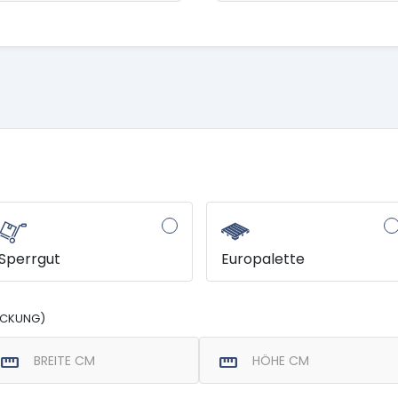
Sperrgut
Europalette
ACKUNG)
straighten
straighten
BREITE CM
HÖHE CM