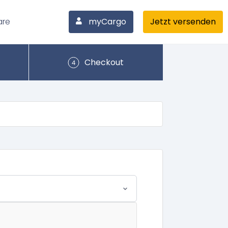
are
myCargo
Jetzt versenden
Checkout